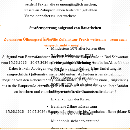
werden! Fakten, die es unumgänglich machen,
unsere an Zahnproblemen leidenden geliebten
Vierbeiner näher zu untersuchen:
Straßensperrung aufgrund von Bauarbeiten
Katze
Zu unseren Öffnungszeiten ist die Zufahrt zur Praxis weiterhin – wenn auch
eingeschränkt – möglich!
Mindestens 50% aller Katzen über
5 Jahren leiden unter FORL
Aufgrund von Baumaßnahmen am Gasnetz ist die Hauptstraße in Bad Schwartau
vom
15.06.2026 – 20.07.2026 nur einspurig in Richtung Autobahn A1
befahrbar.
(Feline odontoklastische
Daher ist kein Abbiegen von der Autobahn möglich.
Eine Umleitung ist
Resorptivläsionen), auch TR
ausgeschildert
(alternativ: siehe Bild unten). Außerdem ist es aktuell nicht
(Tooth Resorption) genannt.
möglich von den Nebenstraßen (Kastanienallee, Margarethenstraße, Ringstraße)
FORL/RL/TR gilt als eine der
aus in die Hauptstraße einzubiegen. Wir möchten Sie bitten dies bei Ihrer Anfahrt
zu beachten und entschuldigen uns für die Unannehmlichkeiten!
schmerzhaftesten chronischen
Erkrankungen der Katze.
Befallene Zähne müssen zum
15.06.2026 – 20.07.2026:
Hauptstraße einspurig bis Autobahnauffahrt (blaue 
Erhalt einer schmerzhaften
Mundhöhle sicher erkannt und
dann extrahiert werden.