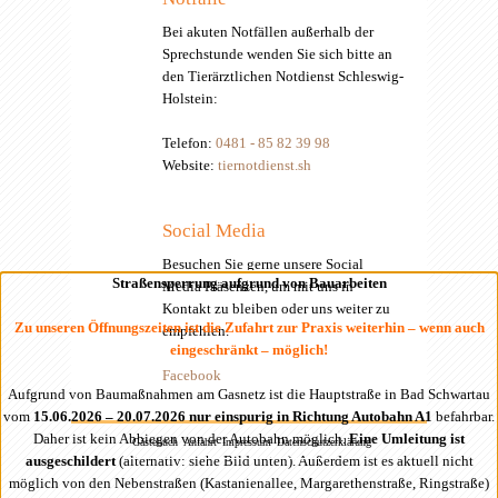
Bei akuten Notfällen außerhalb der
Sprechstunde wenden Sie sich bitte an
den Tierärztlichen Notdienst Schleswig-
Holstein:
Telefon:
0481 - 85 82 39 98
Website:
tiernotdienst.sh
Social Media
Besuchen Sie gerne unsere Social
Straßensperrung aufgrund von Bauarbeiten
Media Präsenzen, um mit uns in
Kontakt zu bleiben oder uns weiter zu
Zu unseren Öffnungszeiten ist die Zufahrt zur Praxis weiterhin – wenn auch
empfehlen.
eingeschränkt – möglich!
Facebook
Aufgrund von Baumaßnahmen am Gasnetz ist die Hauptstraße in Bad Schwartau
vom
15.06.2026 – 20.07.2026 nur einspurig in Richtung Autobahn A1
befahrbar.
Daher ist kein Abbiegen von der Autobahn möglich.
Eine Umleitung ist
Gästebuch
Anfahrt
Impressum
Datenschutzerklärung
ausgeschildert
(alternativ: siehe Bild unten). Außerdem ist es aktuell nicht
möglich von den Nebenstraßen (Kastanienallee, Margarethenstraße, Ringstraße)