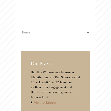
Die Praxis
Herzlich Willkommen in unserer
Kleintierpraxis in Bad Schwartau bei
Lübeck - seit über 22 Jahren mit
großem Eifer, Engagement und
Herzblut von unserem gesamten
Team geführt!
Mehr erfahren