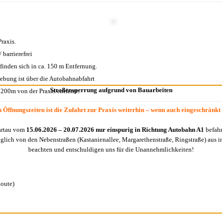
Praxis.
 barrierefrei
efinden sich in ca. 150 m Entfernung.
ebung ist über die Autobahnabfahrt
Straßensperrung aufgrund von Bauarbeiten
 200m von der Praxis entfernt.
 Öffnungszeiten ist die Zufahrt zur Praxis weiterhin – wenn auch eingeschränkt
artau vom
15.06.2026 – 20.07.2026 nur einspurig in Richtung Autobahn A1
befahr
möglich von den Nebenstraßen (Kastanienallee, Margarethenstraße, Ringstraße) aus in
beachten und entschuldigen uns für die Unannehmlichkeiten!
Route)