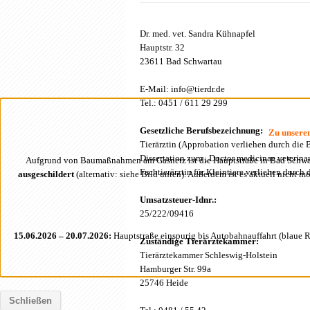
Dr. med. vet. Sandra Kühnapfel
Hauptstr. 32
23611 Bad Schwartau
E-Mail: info@tierdr.de
Tel.: 0451 / 611 29 299
Gesetzliche Berufsbezeichnung:
Zu unseren
Tierärztin (Approbation verliehen durch die
Dissertation zum „Doctor medicinae veterina
Aufgrund von Baumaßnahmen am Gasnetz ist die Hauptstraße in Bad Schw
Fachtierärztin für Kleintiere verliehen durc
ausgeschildert
(alternativ: siehe Bild unten). Außerdem ist es aktuell nicht 
Umsatzsteuer-Idnr.:
25/222/09416
15.06.2026 – 20.07.2026:
Hauptstraße einspurig bis Autobahnauffahrt (blaue 
Zuständige Tierärztekammer:
Tierärztekammer Schleswig-Holstein
Hamburger Str. 99a
25746 Heide
Schließen