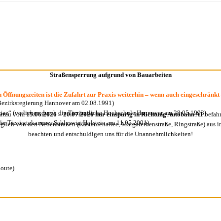
Straßensperrung aufgrund von Bauarbeiten
 Öffnungszeiten ist die Zufahrt zur Praxis weiterhin – wenn auch eingeschränkt
 Bezirksregierung Hannover am 02.08.1991)
riae“ (verliehen durch die Tierärztliche Hochschule Hannover am 28.05.1993)
artau vom
15.06.2026 – 20.07.2026 nur einspurig in Richtung Autobahn A1
befahr
h die Tierärztekammer Schleswig-Holstein am 11.05.2001)
möglich von den Nebenstraßen (Kastanienallee, Margarethenstraße, Ringstraße) aus in
beachten und entschuldigen uns für die Unannehmlichkeiten!
Route)